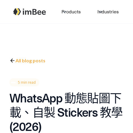
Products
Industries
All blog posts
5 min read
WhatsApp 動態貼圖下
載、自製 Stickers 教學
(2026)