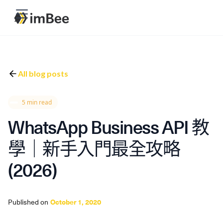
All blog posts
5 min read
WhatsApp Business API 教
學｜新手入門最全攻略
(2026)
Published on
October 1, 2020